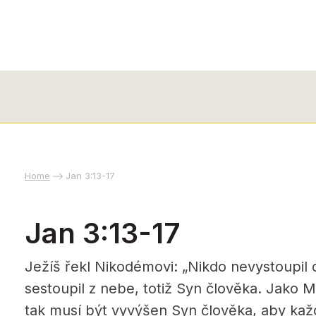
Home
Jan 3:13-17
Jan 3:13-17
Ježíš řekl Nikodémovi: „Nikdo nevystoupil
sestoupil z nebe, totiž Syn člověka. Jako M
tak musí být vyvýšen Syn člověka, aby každ