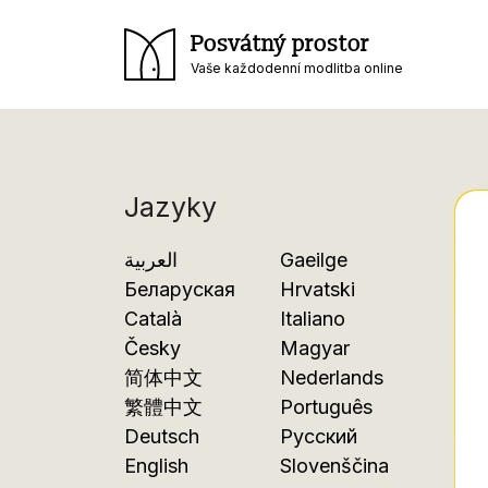
Posvátný prostor
Vaše každodenní modlitba online
Jazyky
العربية
Gaeilge
Беларуская
Hrvatski
Català
Italiano
Česky
Magyar
简体中文
Nederlands
繁體中文
Português
Deutsch
Русский
English
Slovenščina