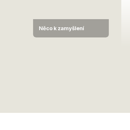
Něco k zamyšlení