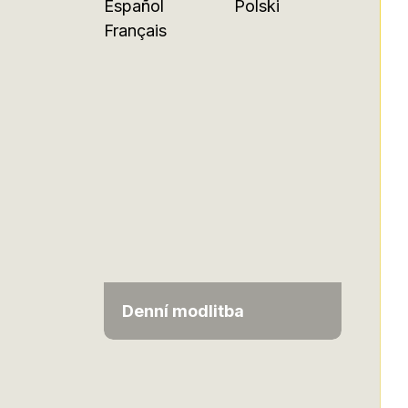
Español
Polski
Français
Denní modlitba