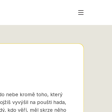
 do nebe kromě toho, který
ojžíš vyvýšil na poušti hada,
ý, kdo věří, měl skrze něho