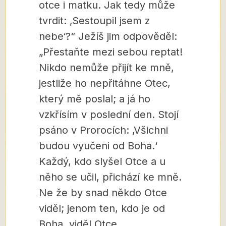
otce i matku. Jak tedy může
tvrdit: ‚Sestoupil jsem z
nebe‘?“ Ježíš jim odpověděl:
„Přestaňte mezi sebou reptat!
Nikdo nemůže přijít ke mně,
jestliže ho nepřitáhne Otec,
který mě poslal; a já ho
vzkřísím v poslední den. Stojí
psáno v Prorocích: ‚Všichni
budou vyučeni od Boha.‘
Každý, kdo slyšel Otce a u
něho se učil, přichází ke mně.
Ne že by snad někdo Otce
viděl; jenom ten, kdo je od
Boha, viděl Otce.