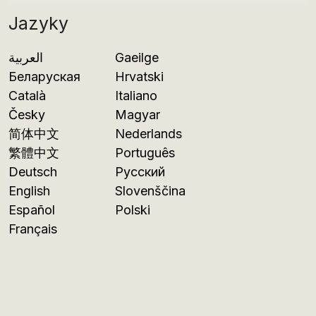
Jazyky
العربية
Gaeilge
Беларуская
Hrvatski
Català
Italiano
Česky
Magyar
简体中文
Nederlands
繁體中文
Português
Deutsch
Русский
English
Slovenščina
Español
Polski
Français