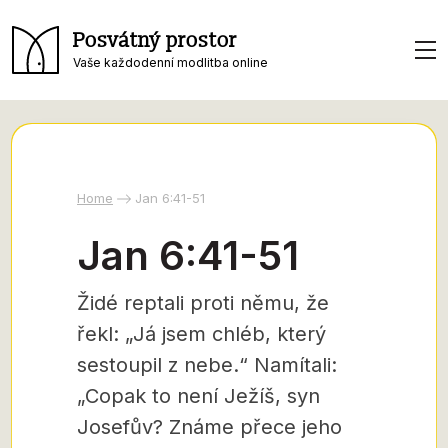
Posvátný prostor
Vaše každodenní modlitba online
Home
Jan 6:41-51
Jan 6:41-51
Židé reptali proti němu, že
řekl: „Já jsem chléb, který
sestoupil z nebe.“ Namítali:
„Copak to není Ježíš, syn
Josefův? Známe přece jeho