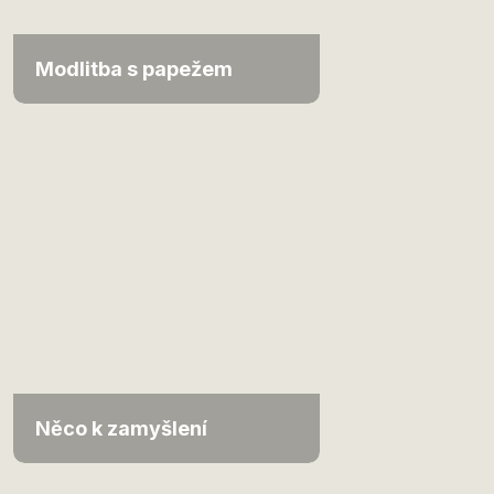
Modlitba s papežem
Něco k zamyšlení