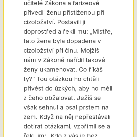
učitelé Zákona a farizeové
přivedli ženu přistiženou při
cizoložství. Postavili ji
doprostřed a řekli mu: „Mistře,
tato žena byla dopadena v
cizoložství při činu. Mojžíš
nám v Zákoně nařídil takové
ženy ukamenovat. Co říkáš
ty?“ Tou otázkou ho chtěli
přivést do úzkých, aby ho měli
z čeho obžalovat. Ježíš se
však sehnul a psal prstem na
zem. Když na něj nepřestávali
dotírat otázkami, vzpřímil se a
řekl jim: „Kdo z vás je bez