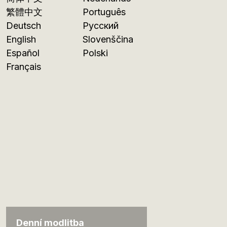
繁體中文
Português
Deutsch
Русский
English
Slovenščina
Español
Polski
Français
Denní modlitba