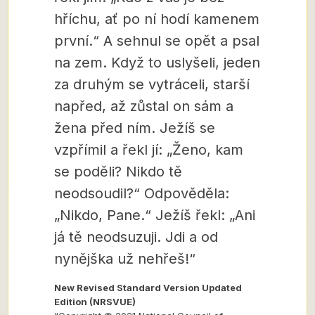
hříchu, ať po ní hodí kamenem
první.“ A sehnul se opět a psal
na zem. Když to uslyšeli, jeden
za druhým se vytráceli, starší
napřed, až zůstal on sám a
žena před ním. Ježíš se
vzpřímil a řekl jí: „Ženo, kam
se poděli? Nikdo tě
neodsoudil?“ Odpověděla:
„Nikdo, Pane.“ Ježíš řekl: „Ani
já tě neodsuzuji. Jdi a od
nynějška už nehřeš!“
New Revised Standard Version Updated
Edition (NRSVUE)