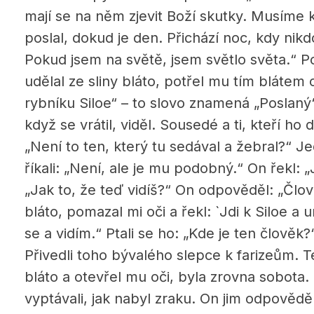
mají se na něm zjevit Boží skutky. Musíme 
poslal, dokud je den. Přichází noc, kdy ni
Pokud jsem na světě, jsem světlo světa.“ Po
udělal ze sliny bláto, potřel mu tím blátem 
rybníku Siloe“ – to slovo znamená „Poslaný“
když se vrátil, viděl. Sousedé a ti, kteří ho d
„Není to ten, který tu sedával a žebral?“ Jedn
říkali: „Není, ale je mu podobný.“ On řekl: „
„Jak to, že teď vidíš?“ On odpověděl: „Člo
bláto, pomazal mi oči a řekl: `Jdi k Siloe a 
se a vidím.“ Ptali se ho: „Kde je ten člověk
Přivedli toho bývalého slepce k farizeům. T
bláto a otevřel mu oči, byla zrovna sobota.
vyptávali, jak nabyl zraku. On jim odpověděl: