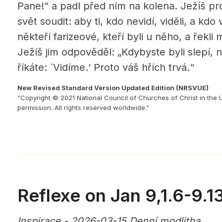
Pane!“ a padl před ním na kolena. Ježíš proh
svět soudit: aby ti, kdo nevidí, viděli, a kdo v
někteří farizeové, kteří byli u něho, a řekli
Ježíš jim odpověděl: „Kdybyste byli slepí, 
říkáte: `Vidíme.‘ Proto váš hřích trvá.“
New Revised Standard Version Updated Edition (NRSVUE)
“Copyright © 2021 National Council of Churches of Christ in the 
permission. All rights reserved worldwide.”
Reflexe on Jan 9,1.6-9.1
Inspirace - 2026-03-15 Denní modlitba