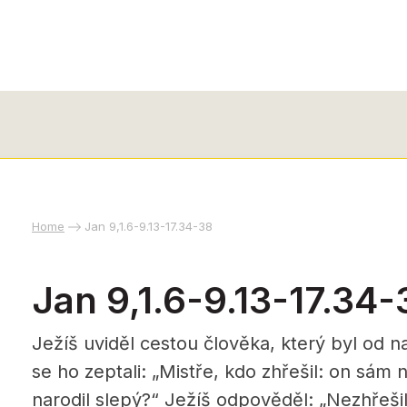
Home
Jan 9,1.6-9.13-17.34-38
Jan 9,1.6-9.13-17.34-
Ježíš uviděl cestou člověka, který byl od n
se ho zeptali: „Mistře, kdo zhřešil: on sám 
narodil slepý?“ Ježíš odpověděl: „Nezhřešil 