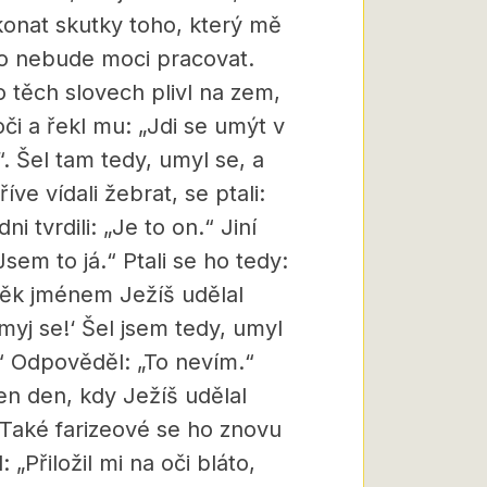
konat skutky toho, který mě
kdo nebude moci pracovat.
 těch slovech plivl na zem,
oči a řekl mu: „Jdi se umýt v
. Šel tam tedy, umyl se, a
říve vídali žebrat, se ptali:
i tvrdili: „Je to on.“ Jiní
Jsem to já.“ Ptali se ho tedy:
věk jménem Ježíš udělal
umyj se!‘ Šel jsem tedy, umyl
?“ Odpověděl: „To nevím.“
en den, kdy Ježíš udělal
 Také farizeové se ho znovu
 „Přiložil mi na oči bláto,