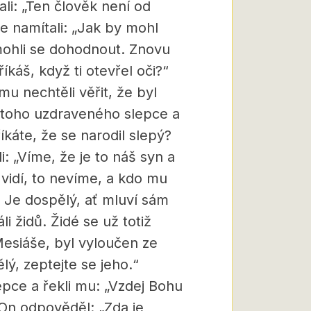
ali: „Ten člověk není od
e namítali: „Jak by mohl
mohli se dohodnout. Znovu
íkáš, když ti otevřel oči?“
u nechtěli věřit, že byl
če toho uzdraveného slepce a
říkáte, že se narodil slepý?
: „Víme, že je to náš syn a
ď vidí, to nevíme, a kdo mu
. Je dospělý, ať mluví sám
li židů. Židé se už totiž
Mesiáše, byl vyloučen ze
lý, zeptejte se jeho.“
epce a řekli mu: „Vzdej Bohu
 On odpověděl: „Zda je