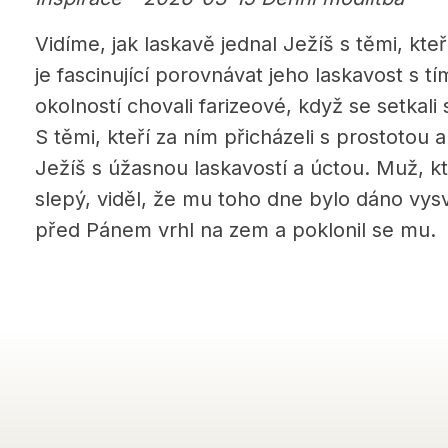
Vidíme, jak laskavě jednal Ježíš s těmi, kteř
je fascinující porovnávat jeho laskavost s t
okolností chovali farizeové, když se setkali s 
S těmi, kteří za ním přicházeli s prostotou 
Ježíš s úžasnou laskavostí a úctou. Muž, kt
slepý, viděl, že mu toho dne bylo dáno vys
před Pánem vrhl na zem a poklonil se mu.