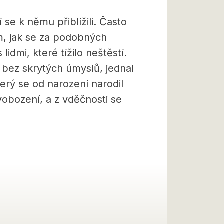
í se k němu přiblížili. Často
ím, jak se za podobných
lidmi, které tížilo neštěstí.
a bez skrytých úmyslů, jednal
erý se od narození narodil
vobození, a z vděčnosti se