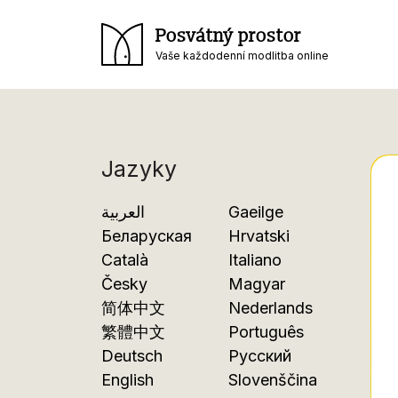
Posvátný prostor
Vaše každodenní modlitba online
Jazyky
العربية
Gaeilge
Беларуская
Hrvatski
Català
Italiano
Česky
Magyar
简体中文
Nederlands
繁體中文
Português
Deutsch
Русский
English
Slovenščina