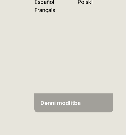
Español
Polski
Français
Denní modlitba