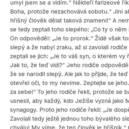
umyl jsem se a vidím.“ Někteří farizeové řík
Boha, protože nezachovává sobotu.“ Jiní al
hříšný člověk dělat taková znamení!“ A ne
se tedy zeptali toho slepého: „Co ty o něm ř
On odpověděl: „Je to prorok.“ Židé však tom
slepý a že nabyl zraku, až si zavolali rodi
zeptali se jich: „Je to váš syn, o kterém vy 
Jak to, že teď vidí?“ Jeho rodiče odpověděli
že se narodil slepý. Ale jak to přijde, že te
otevřel oči, to my nevíme. Zeptejte se jeho
za sebe!“ To jeho rodiče řekli, protože se bá
usnesli, aby každý, kdo Ježíše vyzná jako 
synagogy. Proto jeho rodiče řekli: „Je dospě
Zavolali tedy ještě jednou toho bývalého sl
chválu! My víme, že ten člověk je hříšník.“