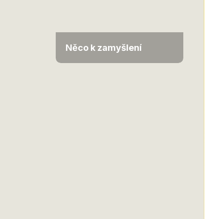
Něco k zamyšlení