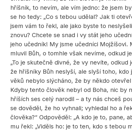
hříšník, to nevím, ale vím jedno: že jsem byl
se ho tedy: „Co s tebou udělal? Jak ti otev
jsem vám to řekl, ale jako byste to neslyšel
znovu? Chcete se snad i vy stát jeho učedník
jeho učedník! My jsme učedníci Mojžíšovi. 
mluvil Bůh, o tomhle však nevíme, odkud je
„To je skutečně divné, že vy nevíte, odkud j
že hříšníky Bůh neslyší, ale slyší toho, kdo 
věků nebylo slýcháno, že by někdo otevřel
Kdyby tento člověk nebyl od Boha, nic by n
hříších ses celý narodil – a ty nás chceš po
se dověděl, že ho vyhnali; vyhledal ho a ře
člověka?“ Odpověděl: „A kdo je to, pane, a
mu řekl: „Viděls ho: je to ten, kdo s tebou m