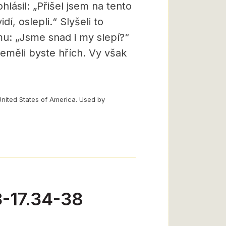
lásil: „Přišel jsem na tento
idí, oslepli.“ Slyšeli to
 mu: „Jsme snad i my slepí?“
neměli byste hřích. Vy však
United States of America. Used by
3-17.34-38