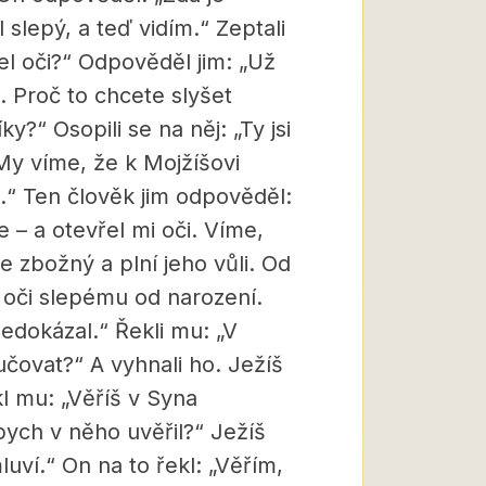
 slepý, a teď vidím.“ Zeptali
řel oči?“ Odpověděl jim: „Už
i. Proč to chcete slyšet
y?“ Osopili se na něj: „Ty jsi
My víme, že k Mojžíšovi
.“ Ten člověk jim odpověděl:
e – a otevřel mi oči. Víme,
je zbožný a plní jeho vůli. Od
 oči slepému od narození.
edokázal.“ Řekli mu: „V
učovat?“ A vyhnali ho. Ježíš
kl mu: „Věříš v Syna
bych v něho uvěřil?“ Ježíš
luví.“ On na to řekl: „Věřím,