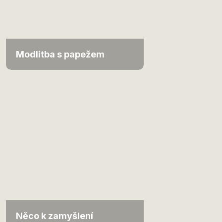
Modlitba s papežem
Něco k zamyšlení