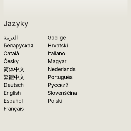
Jazyky
العربية
Gaeilge
Беларуская
Hrvatski
Català
Italiano
Česky
Magyar
简体中文
Nederlands
繁體中文
Português
Deutsch
Русский
English
Slovenščina
Español
Polski
Français