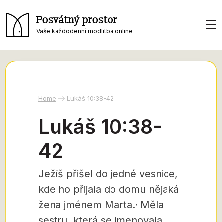
Posvátný prostor
Vaše každodenní modlitba online
Home
Lukáš 10:38-42
Lukáš 10:38-
42
Ježíš přišel do jedné vesnice,
kde ho přijala do domu nějaká
,
žena jménem Marta.
Měla
sestru, která se jmenovala