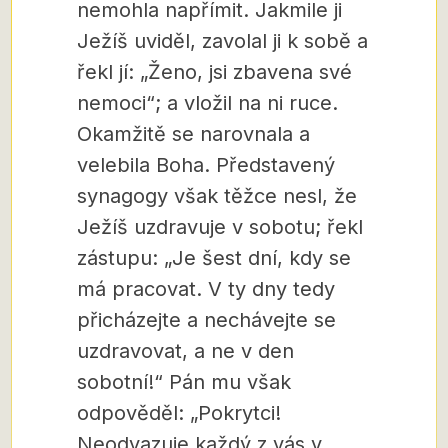
nemohla napřímit. Jakmile ji
Ježíš uviděl, zavolal ji k sobě a
řekl jí: „Ženo, jsi zbavena své
nemoci“; a vložil na ni ruce.
Okamžitě se narovnala a
velebila Boha. Představený
synagogy však těžce nesl, že
Ježíš uzdravuje v sobotu; řekl
zástupu: „Je šest dní, kdy se
má pracovat. V ty dny tedy
přicházejte a nechávejte se
uzdravovat, a ne v den
sobotní!“ Pán mu však
odpověděl: „Pokrytci!
Neodvazuje každý z vás v