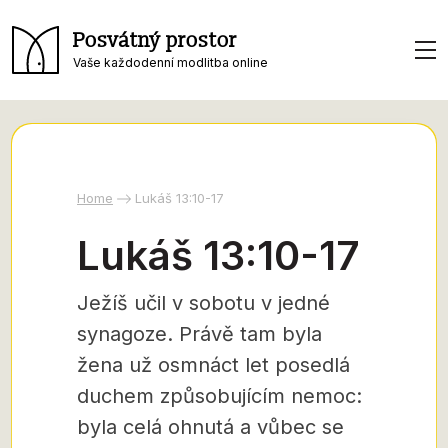
Posvátný prostor
Vaše každodenní modlitba online
Home
Lukáš 13:10-17
Lukáš 13:10-17
Ježíš učil v sobotu v jedné
synagoze. Právě tam byla
žena už osmnáct let posedlá
duchem způsobujícím nemoc:
byla celá ohnutá a vůbec se