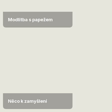
Modlitba s papežem
Něco k zamyšlení