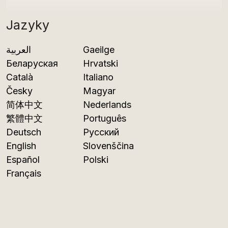
Jazyky
العربية
Gaeilge
Беларуская
Hrvatski
Català
Italiano
Česky
Magyar
简体中文
Nederlands
繁體中文
Português
Deutsch
Русский
English
Slovenščina
Español
Polski
Français