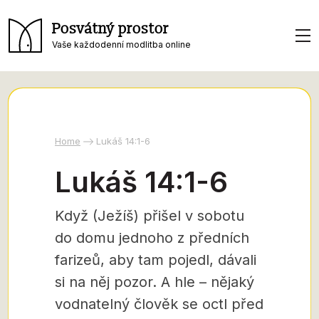
Posvátný prostor
Vaše každodenní modlitba online
Home
Lukáš 14:1-6
Lukáš 14:1-6
Když (Ježíš) přišel v sobotu
do domu jednoho z předních
farizeů, aby tam pojedl, dávali
si na něj pozor. A hle – nějaký
vodnatelný člověk se octl před