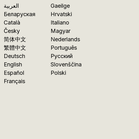
العربية
Gaeilge
Беларуская
Hrvatski
Català
Italiano
Česky
Magyar
简体中文
Nederlands
繁體中文
Português
Deutsch
Русский
English
Slovenščina
Español
Polski
Français