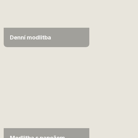
Denní modlitba
Modlitba s papežem