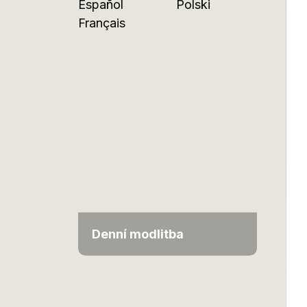
Español
Polski
Français
Denní modlitba