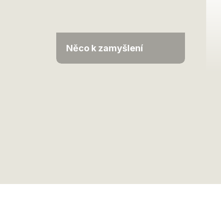
Něco k zamyšlení