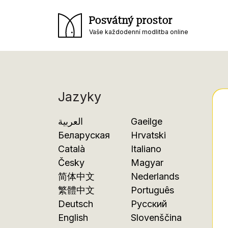
Posvátný prostor
Vaše každodenní modlitba online
Jazyky
العربية
Gaeilge
Беларуская
Hrvatski
Català
Italiano
Česky
Magyar
简体中文
Nederlands
繁體中文
Português
Deutsch
Русский
English
Slovenščina