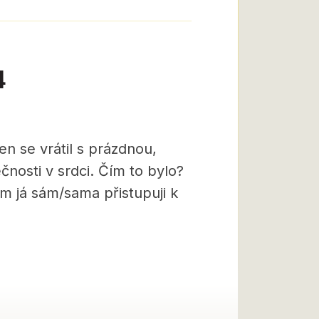
4
en se vrátil s prázdnou,
nosti v srdci. Čím to bylo?
m já sám/sama přistupuji k