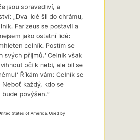
e jsou spravedliví, a
tví: „Dva lidé šli do chrámu,
lník. Farizeus se postavil a
 nejsem jako ostatní lidé:
tamhleten celník. Postím se
 svých příjmů.‘ Celník však
ihnout oči k nebi, ale bil se
šnému!‘ Říkám vám: Celník se
. Neboť každý, kdo se
, bude povýšen.“
United States of America. Used by