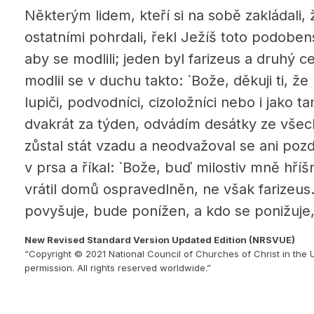
Některým lidem, kteří si na sobě zakládali, ž
ostatními pohrdali, řekl Ježíš toto podobens
aby se modlili; jeden byl farizeus a druhý ce
modlil se v duchu takto: `Bože, děkuji ti, že
lupiči, podvodníci, cizoložníci nebo i jako 
dvakrát za týden, odvádím desátky ze všech
zůstal stát vzadu a neodvažoval se ani pozdv
v prsa a říkal: `Bože, buď milostiv mně hří
vrátil domů ospravedlněn, ne však farizeus
povyšuje, bude ponížen, a kdo se ponižuje
New Revised Standard Version Updated Edition (NRSVUE)
“Copyright © 2021 National Council of Churches of Christ in the 
permission. All rights reserved worldwide.”