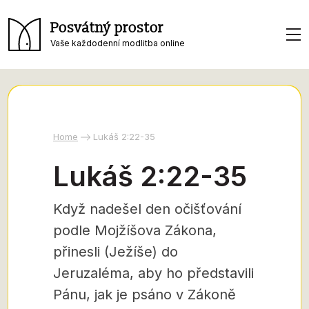
Posvátný prostor
Vaše každodenní modlitba online
Home
Lukáš 2:22-35
Lukáš 2:22-35
Když nadešel den očišťování
podle Mojžíšova Zákona,
přinesli (Ježíše) do
Jeruzaléma, aby ho představili
Pánu, jak je psáno v Zákoně