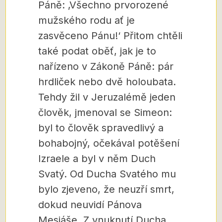
Páně: ‚Všechno prvorozené
mužského rodu ať je
zasvěceno Pánu!‘ Přitom chtěli
také podat oběť, jak je to
nařízeno v Zákoně Páně: pár
hrdliček nebo dvě holoubata.
Tehdy žil v Jeruzalémě jeden
člověk, jmenoval se Simeon:
byl to člověk spravedlivý a
bohabojný, očekával potěšení
Izraele a byl v něm Duch
Svatý. Od Ducha Svatého mu
bylo zjeveno, že neuzří smrt,
dokud neuvidí Pánova
Mesiáše. Z vnuknutí Ducha