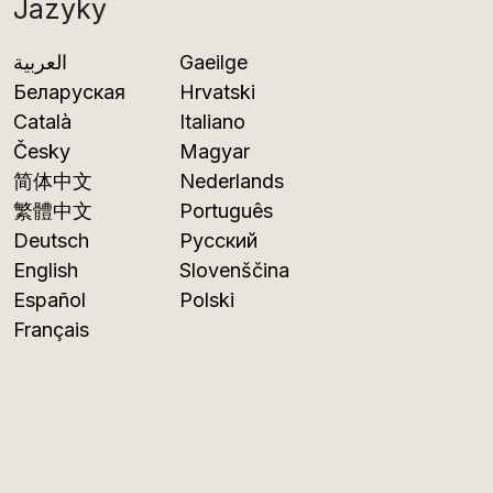
Jazyky
العربية
Gaeilge
Беларуская
Hrvatski
Català
Italiano
Česky
Magyar
简体中文
Nederlands
繁體中文
Português
Deutsch
Русский
English
Slovenščina
Español
Polski
Français