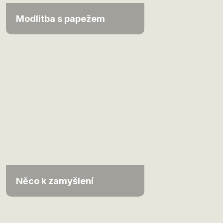
Modlitba s papežem
Něco k zamyšlení