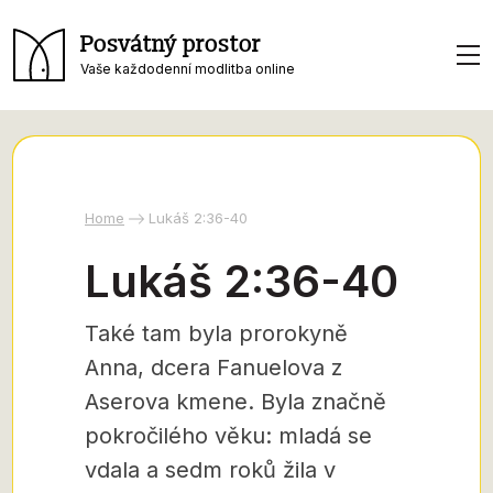
Posvátný prostor
Vaše každodenní modlitba online
Home
Lukáš 2:36-40
Lukáš 2:36-40
Také tam byla prorokyně
Anna, dcera Fanuelova z
Aserova kmene. Byla značně
pokročilého věku: mladá se
vdala a sedm roků žila v