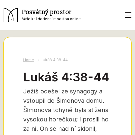
Posvátný prostor
Vaše každodenní modlitba online
Home
Lukáš 4:38-44
Lukáš 4:38-44
Ježíš odešel ze synagogy a
vstoupil do Šimonova domu.
Šimonova tchyně byla stižena
vysokou horečkou; i prosili ho
za ni. On se nad ní sklonil,