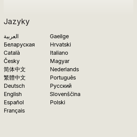
Jazyky
العربية
Gaeilge
Беларуская
Hrvatski
Català
Italiano
Česky
Magyar
简体中文
Nederlands
繁體中文
Português
Deutsch
Русский
English
Slovenščina
Español
Polski
Français