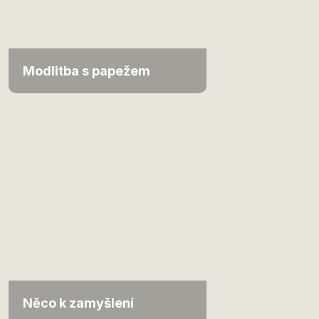
Modlitba s papežem
Něco k zamyšlení