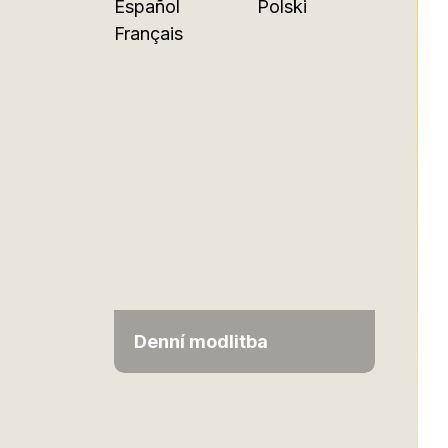
Español
Polski
Français
Denní modlitba