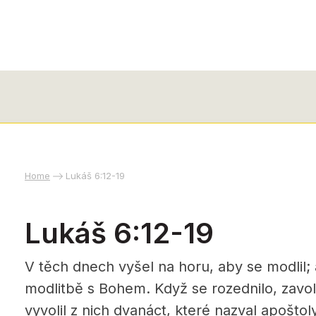
Home
Lukáš 6:12-19
Lukáš 6:12-19
V těch dnech vyšel na horu, aby se modlil; a
modlitbě s Bohem.
Když se rozednilo, zavol
vyvolil z nich dvanáct, které nazval apoštol