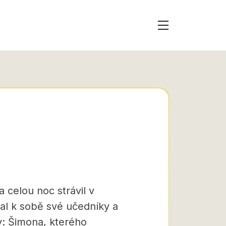
 celou noc strávil v
al k sobě své učedníky a
y:
Šimona, kterého