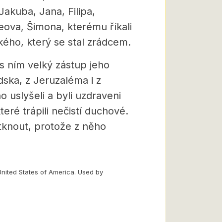
Jakuba, Jana, Filipa,
ova, Šimona, kterému říkali
kého, který se stal zrádcem.
A s ním velký zástup jeho
dska, z Jeruzaléma i z
ho uslyšeli a byli uzdraveni
teré trápili nečistí duchové.
otknout, protože z něho
United States of America. Used by