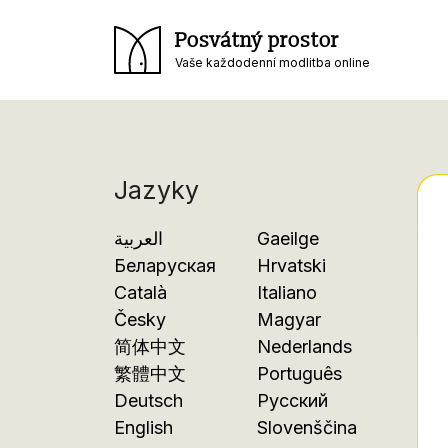
Posvátný prostor
Vaše každodenní modlitba online
Jazyky
العربية
Gaeilge
Беларуская
Hrvatski
Català
Italiano
Česky
Magyar
简体中文
Nederlands
繁體中文
Português
Deutsch
Русский
English
Slovenščina