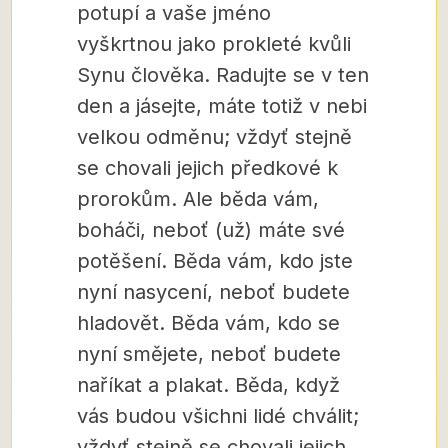
potupí a vaše jméno
vyškrtnou jako prokleté kvůli
Synu člověka. Radujte se v ten
den a jásejte, máte totiž v nebi
velkou odměnu; vždyť stejně
se chovali jejich předkové k
prorokům. Ale běda vám,
boháči, neboť (už) máte své
potěšení. Běda vám, kdo jste
nyní nasycení, neboť budete
hladovět. Běda vám, kdo se
nyní smějete, neboť budete
naříkat a plakat. Běda, když
vás budou všichni lidé chválit;
vždyť stejně se chovali jejich