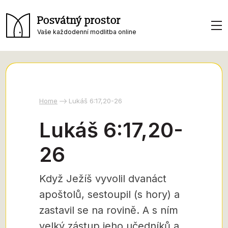
Posvátný prostor
Vaše každodenní modlitba online
Home
Lukáš 6:17,20-26
Lukáš 6:17,20-
26
Když Ježíš vyvolil dvanáct
apoštolů, sestoupil (s hory) a
zastavil se na rovině. A s ním
velký zástup jeho učedníků a