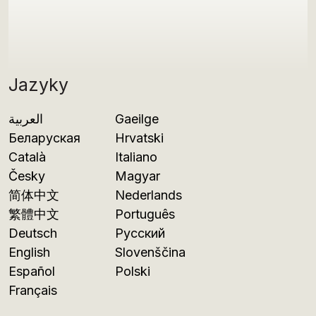
Jazyky
العربية
Gaeilge
Беларуская
Hrvatski
Català
Italiano
Česky
Magyar
简体中文
Nederlands
繁體中文
Português
Deutsch
Русский
English
Slovenščina
Español
Polski
Français