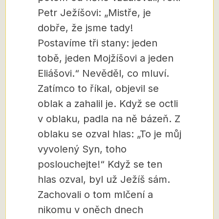
Petr Ježíšovi: „Mistře, je
dobře, že jsme tady!
Postavíme tři stany: jeden
tobě, jeden Mojžíšovi a jeden
Eliášovi.“ Nevěděl, co mluví.
Zatímco to říkal, objevil se
oblak a zahalil je. Když se octli
v oblaku, padla na ně bázeň. Z
oblaku se ozval hlas: „To je můj
vyvolený Syn, toho
poslouchejte!“ Když se ten
hlas ozval, byl už Ježíš sám.
Zachovali o tom mlčení a
nikomu v oněch dnech