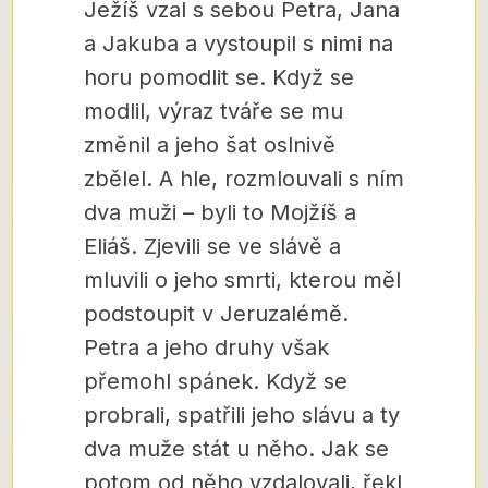
Ježíš vzal s sebou Petra, Jana
a Jakuba a vystoupil s nimi na
horu pomodlit se. Když se
modlil, výraz tváře se mu
změnil a jeho šat oslnivě
zbělel. A hle, rozmlouvali s ním
dva muži – byli to Mojžíš a
Eliáš. Zjevili se ve slávě a
mluvili o jeho smrti, kterou měl
podstoupit v Jeruzalémě.
Petra a jeho druhy však
přemohl spánek. Když se
probrali, spatřili jeho slávu a ty
dva muže stát u něho. Jak se
potom od něho vzdalovali, řekl