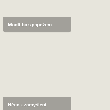
Modlitba s papežem
Něco k zamyšlení