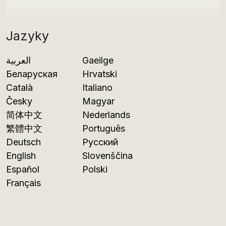
Jazyky
العربية
Gaeilge
Беларуская
Hrvatski
Català
Italiano
Česky
Magyar
简体中文
Nederlands
繁體中文
Português
Deutsch
Русский
English
Slovenščina
Español
Polski
Français