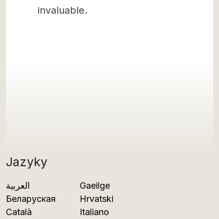
invaluable.
Jazyky
العربية
Gaeilge
Беларуская
Hrvatski
Català
Italiano