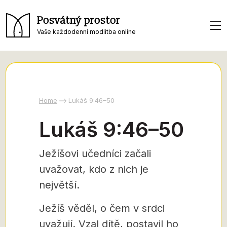
Posvátný prostor
Vaše každodenní modlitba online
Home
Lukáš 9:46–50
Lukáš 9:46–50
Ježíšovi učedníci začali
uvažovat, kdo z nich je
největší.
Ježíš věděl, o čem v srdci
uvažují. Vzal dítě, postavil ho