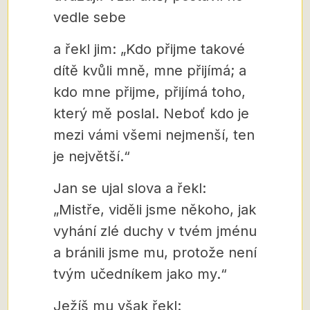
vedle sebe
a řekl jim: „Kdo přijme takové
dítě kvůli mně, mne přijímá; a
kdo mne přijme, přijímá toho,
který mě poslal. Neboť kdo je
mezi vámi všemi nejmenší, ten
je největší.“
Jan se ujal slova a řekl:
„Mistře, viděli jsme někoho, jak
vyhání zlé duchy v tvém jménu
a bránili jsme mu, protože není
tvým učedníkem jako my.“
Ježíš mu však řekl: