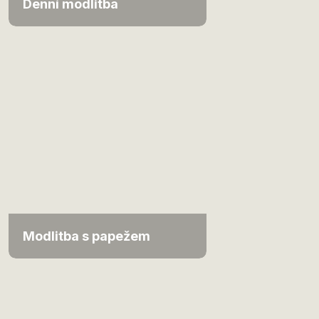
Denní modlitba
Modlitba s papežem