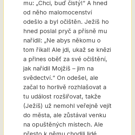
mu: „Chci, buď čistý!“ A hned
od něho malomocenství
odešlo a byl očištěn. Ježíš ho
hned poslal pryč a přísně mu
nařídil: „Ne abys někomu o
tom říkal! Ale jdi, ukaž se knězi
a přines oběť za své očištění,
jak nařídil Mojžíš – jim na
svědectví.“ On odešel, ale
začal to horlivě rozhlašovat a
tu událost rozšiřovat, takže
(Ježíš) už nemohl veřejně vejít
do města, ale zůstával venku
na opuštěných místech. Ale
přesto k němu chodili lidé