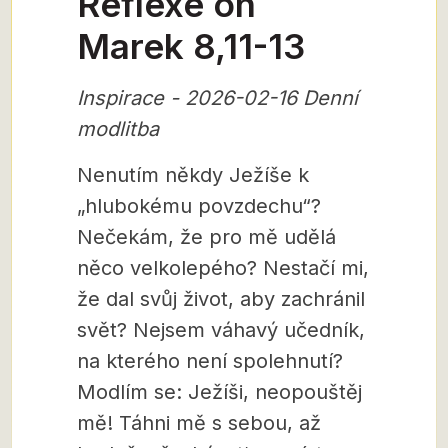
Reflexe on
Marek 8,11-13
Inspirace - 2026-02-16 Denní
modlitba
Nenutím někdy Ježíše k
„hlubokému povzdechu“?
Nečekám, že pro mě udělá
něco velkolepého? Nestačí mi,
že dal svůj život, aby zachránil
svět? Nejsem váhavý učedník,
na kterého není spolehnutí?
Modlím se: Ježíši, neopouštěj
mě! Táhni mě s sebou, až