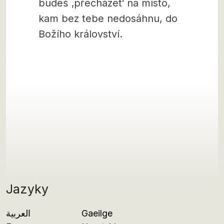
budeš ‚přecházet‘ na místo,
kam bez tebe nedosáhnu, do
Božího království.
Jazyky
العربية
Gaeilge