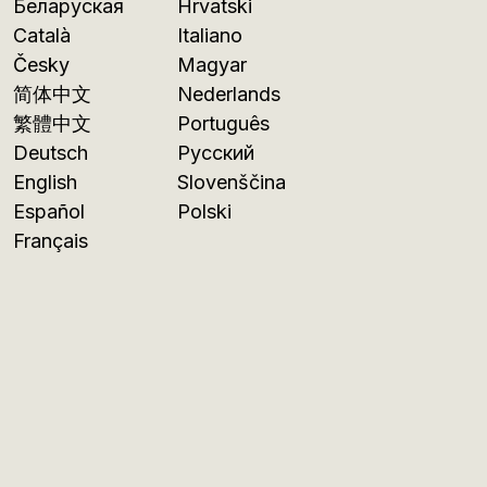
Беларуская
Hrvatski
Català
Italiano
Česky
Magyar
简体中文
Nederlands
繁體中文
Português
Deutsch
Русский
English
Slovenščina
Español
Polski
Français