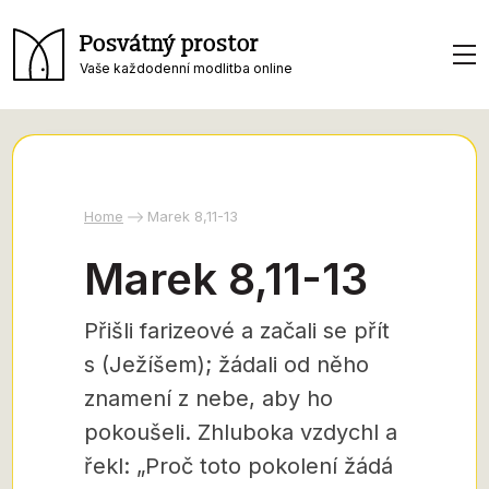
Posvátný prostor
Vaše každodenní modlitba online
Home
Marek 8,11-13
Marek 8,11-13
Přišli farizeové a začali se přít
s (Ježíšem); žádali od něho
znamení z nebe, aby ho
pokoušeli. Zhluboka vzdychl a
řekl: „Proč toto pokolení žádá