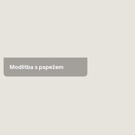
Modlitba s papežem