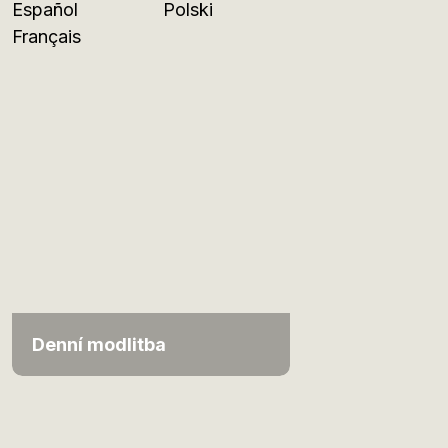
Español
Polski
Français
Denní modlitba