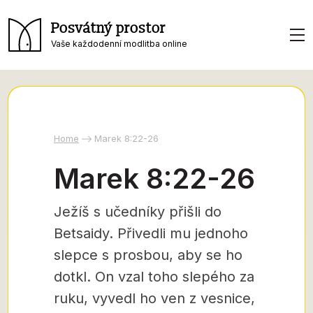
Posvátný prostor
Vaše každodenní modlitba online
Home
Marek 8:22-26
Marek 8:22-26
Ježíš s učedníky přišli do
Betsaidy. Přivedli mu jednoho
slepce s prosbou, aby se ho
dotkl. On vzal toho slepého za
ruku, vyvedl ho ven z vesnice,