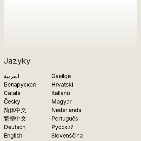
Jazyky
العربية
Gaeilge
Беларуская
Hrvatski
Català
Italiano
Česky
Magyar
简体中文
Nederlands
繁體中文
Português
Deutsch
Русский
English
Slovenščina