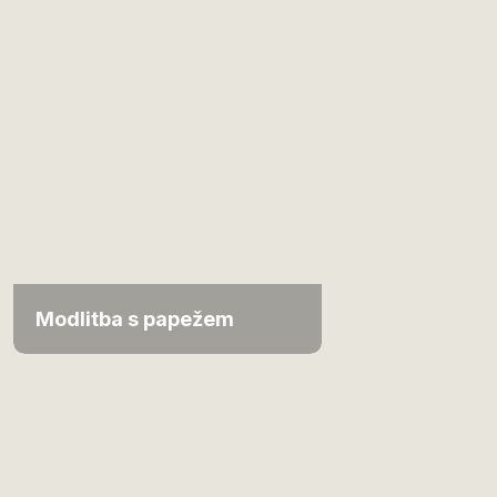
Modlitba s papežem