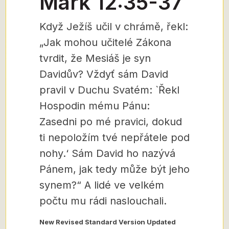
Mark 12:35-37
Když Ježíš učil v chrámě, řekl:
„Jak mohou učitelé Zákona
tvrdit, že Mesiáš je syn
Davidův? Vždyť sám David
pravil v Duchu Svatém: `Řekl
Hospodin mému Pánu:
Zasedni po mé pravici, dokud
ti nepoložím tvé nepřátele pod
nohy.‘ Sám David ho nazývá
Pánem, jak tedy může být jeho
synem?“ A lidé ve velkém
počtu mu rádi naslouchali.
New Revised Standard Version Updated