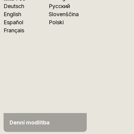
Deutsch
Русский
English
Slovenščina
Español
Polski
Français
Denní modlitba