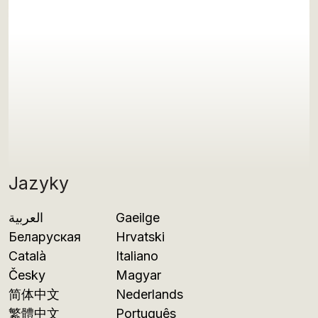
Jazyky
العربية
Gaeilge
Беларуская
Hrvatski
Català
Italiano
Česky
Magyar
简体中文
Nederlands
繁體中文
Português