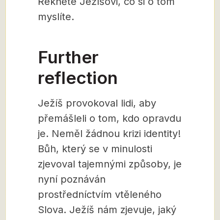
Řekněte Ježíšovi, co si o tom
myslíte.
Further
reflection
Ježíš provokoval lidi, aby
přemášleli o tom, kdo opravdu
je. Neměl žádnou krizi identity!
Bůh, který se v minulosti
zjevoval tajemnými způsoby, je
nyní poznáván
prostředníctvím vtěleného
Slova. Ježíš nám zjevuje, jaký