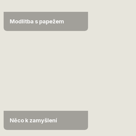
Modlitba s papežem
Něco k zamyšlení