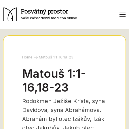
Posvátný prostor
Vaše každodenní modlitba online
Home
Matouš 1:1-16,18-23
Matouš 1:1-
16,18-23
Rodokmen Ježíše Krista, syna
Davidova, syna Abrahámova.
Abrahám byl otec Izákův, Izák
otec Jakubův, Jakub otec