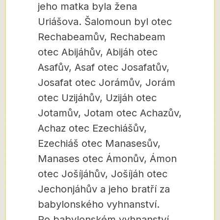
jeho matka byla žena
Uriášova. Šalomoun byl otec
Rechabeamův, Rechabeam
otec Abijáhův, Abijáh otec
Asafův, Asaf otec Josafatův,
Josafat otec Jorámův, Jorám
otec Uzijáhův, Uzijáh otec
Jotamův, Jotam otec Achazův,
Achaz otec Ezechiášův,
Ezechiáš otec Manasesův,
Manases otec Ámonův, Ámon
otec Jošíjáhův, Jošíjáh otec
Jechonjáhův a jeho bratří za
babylonského vyhnanství.
Po babylonském vyhnanství