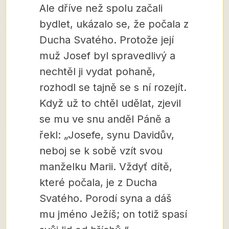
Ale dříve než spolu začali
bydlet, ukázalo se, že počala z
Ducha Svatého. Protože její
muž Josef byl spravedlivý a
nechtěl ji vydat pohaně,
rozhodl se tajně se s ní rozejít.
Když už to chtěl udělat, zjevil
se mu ve snu anděl Páně a
řekl: „Josefe, synu Davidův,
neboj se k sobě vzít svou
manželku Marii. Vždyť dítě,
které počala, je z Ducha
Svatého. Porodí syna a dáš
mu jméno Ježíš; on totiž spasí