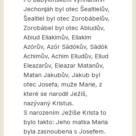
Jechonjáh byl otec Šealtielův,
Šealtiel byl otec Zorobábelův,
Zorobábel byl otec Abiudův,
Abiud Eliakimův, Eliakim
Azórův, Azór Sádókův, Sádók
Achimův, Achim Eliudův, Eliud
Eleazarův, Eleazar Matanův,
Matan Jakubův, Jakub byl
otec Josefa, muže Marie, z
které se narodil Ježíš,
nazývaný Kristus.
S narozením Ježíše Krista to
bylo takto: Jeho matka Maria
byla zasnoubena s Josefem.