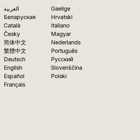
العربية
Gaeilge
Беларуская
Hrvatski
Català
Italiano
Česky
Magyar
简体中文
Nederlands
繁體中文
Português
Deutsch
Русский
English
Slovenščina
Español
Polski
Français