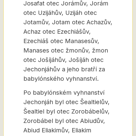
Josafat otec Jorámův, Jorám
otec Uzijáhův, Uzijáh otec
Jotamův, Jotam otec Achazův,
Achaz otec Ezechiášův,
Ezechiáš otec Manasesův,
Manases otec žmonův, žmon
otec Jošíjáhův, Jošíjáh otec
Jechonjáhův a jeho bratří za
babylónského vyhnanství.
Po babylónském vyhnanství
Jechonjáh byl otec Šealtielův,
Šealtiel byl otec Zorobábelův,
Zorobábel byl otec Abiudův,
Abiud Eliakimův, Eliakim