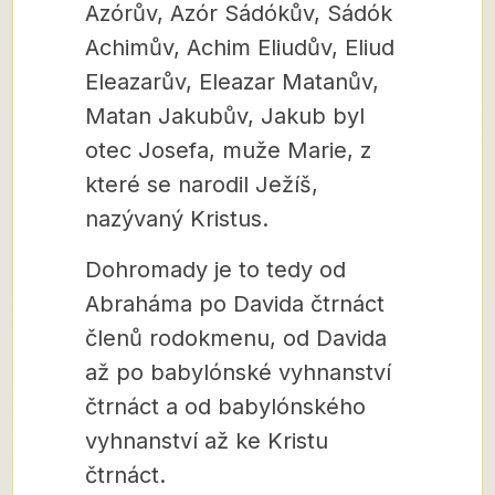
Azórův, Azór Sádókův, Sádók
Achimův, Achim Eliudův, Eliud
Eleazarův, Eleazar Matanův,
Matan Jakubův, Jakub byl
otec Josefa, muže Marie, z
které se narodil Ježíš,
nazývaný Kristus.
Dohromady je to tedy od
Abraháma po Davida čtrnáct
členů rodokmenu, od Davida
až po babylónské vyhnanství
čtrnáct a od babylónského
vyhnanství až ke Kristu
čtrnáct.