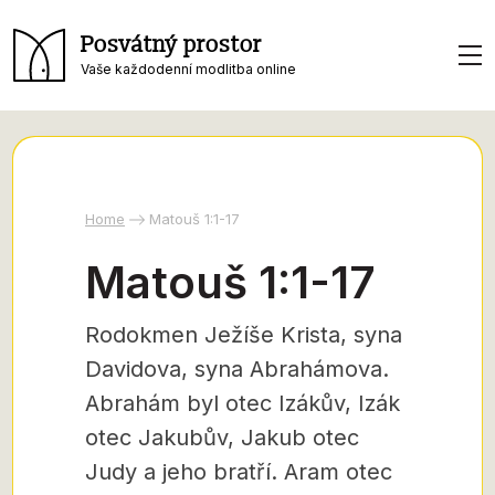
Posvátný prostor
Vaše každodenní modlitba online
Home
Matouš 1:1-17
Matouš 1:1-17
Rodokmen Ježíše Krista, syna
Davidova, syna Abrahámova.
Abrahám byl otec Izákův, Izák
otec Jakubův, Jakub otec
Judy a jeho bratří. Aram otec