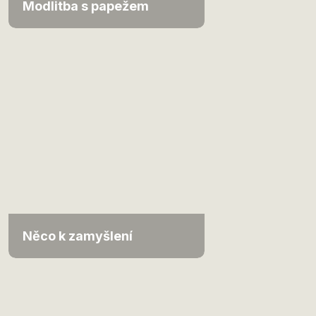
Modlitba s papežem
Něco k zamyšlení