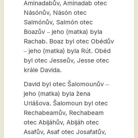
Aminadabův, Aminadab otec
Násónův, Násón otec
Salmónův, Salmón otec
Boazův ‒ jeho (matka) byla
Rachab. Boaz byl otec Obédův
‒ jeho (matka) byla Rút. Obéd
byl otec Jesseův, Jesse otec
krále Davida.
David byl otec Šalomounův ‒
jeho (matka) byla žena
Uriášova. Šalomoun byl otec
Rechabeamův, Rechabeam
otec Abijáhův, Abijáh otec
Asafův, Asaf otec Josafatův,