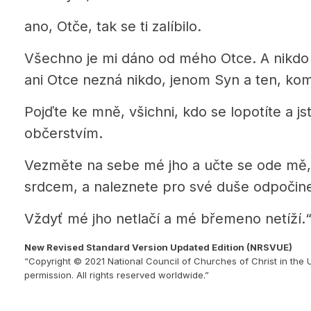
ano, Otče, tak se ti zalíbilo.
Všechno je mi dáno od mého Otce. A nikdo
ani Otce nezná nikdo, jenom Syn a ten, kom
Pojďte ke mně, všichni, kdo se lopotíte a jst
občerstvím.
Vezměte na sebe mé jho a učte se ode mě,
srdcem, a naleznete pro své duše odpočin
Vždyť mé jho netlačí a mé břemeno netíží.
New Revised Standard Version Updated Edition (NRSVUE)
“Copyright © 2021 National Council of Churches of Christ in the 
permission. All rights reserved worldwide.”