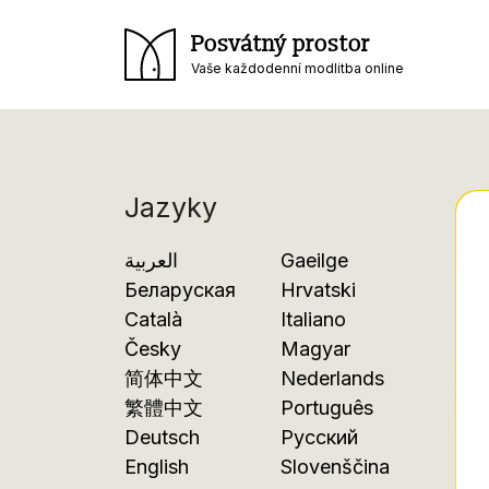
Posvátný prostor
Vaše každodenní modlitba online
Jazyky
العربية
Gaeilge
Беларуская
Hrvatski
Català
Italiano
Česky
Magyar
简体中文
Nederlands
繁體中文
Português
Deutsch
Русский
English
Slovenščina