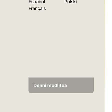
Español
Polski
Français
Denní modlitba