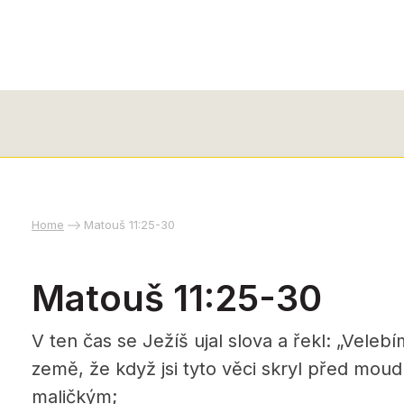
Home
Matouš 11:25-30
Matouš 11:25-30
V ten čas se Ježíš ujal slova a řekl: „Veleb
země, že když jsi tyto věci skryl před moudrý
maličkým;