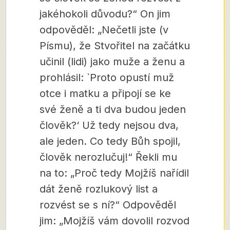
jakéhokoli důvodu?“ On jim
odpověděl: „Nečetli jste (v
Písmu), že Stvořitel na začátku
učinil (lidi) jako muže a ženu a
prohlásil: `Proto opustí muž
otce i matku a připojí se ke
své ženě a ti dva budou jeden
člověk?‘ Už tedy nejsou dva,
ale jeden. Co tedy Bůh spojil,
člověk nerozlučuj!“ Řekli mu
na to: „Proč tedy Mojžíš nařídil
dát ženě rozlukový list a
rozvést se s ní?“ Odpověděl
jim: „Mojžíš vám dovolil rozvod