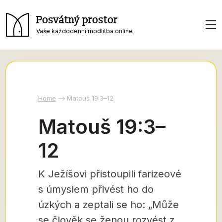
Posvátný prostor
Vaše každodenní modlitba online
Home
Matouš 19:3–12
Matouš 19:3–
12
K Ježíšovi přistoupili farizeové
s úmyslem přivést ho do
úzkých a zeptali se ho: „Může
se člověk se ženou rozvést z