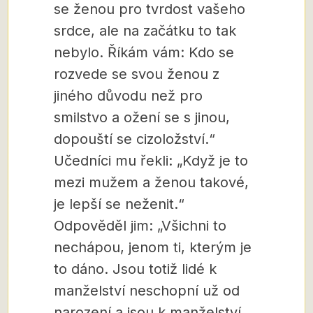
se ženou pro tvrdost vašeho
srdce, ale na začátku to tak
nebylo. Říkám vám: Kdo se
rozvede se svou ženou z
jiného důvodu než pro
smilstvo a ožení se s jinou,
dopouští se cizoložství.“
Učedníci mu řekli: „Když je to
mezi mužem a ženou takové,
je lepší se neženit.“
Odpověděl jim: „Všichni to
nechápou, jenom ti, kterým je
to dáno. Jsou totiž lidé k
manželství neschopní už od
narození a jsou k manželství