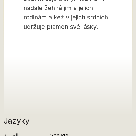
nadále žehná jim a jejich
rodinám a kéž v jejich srdcích
udržuje plamen své lásky.
Jazyky
العربية
Gaeilge