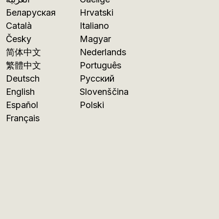
Беларуская
Hrvatski
Català
Italiano
Česky
Magyar
简体中文
Nederlands
繁體中文
Português
Deutsch
Русский
English
Slovenščina
Español
Polski
Français