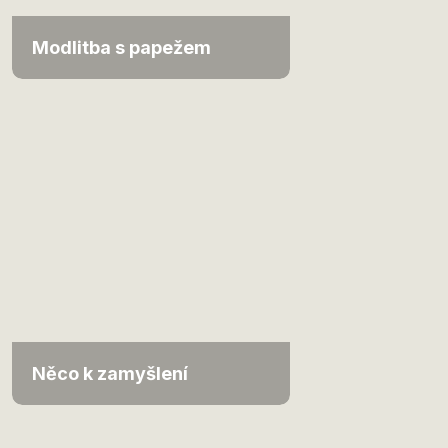
Modlitba s papežem
Něco k zamyšlení