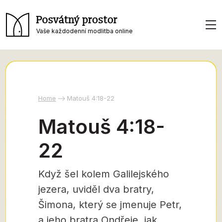
Posvátný prostor
Vaše každodenní modlitba online
Home
Matouš 4:18-22
Matouš 4:18-
22
Když šel kolem Galilejského
jezera, uviděl dva bratry,
Šimona, který se jmenuje Petr,
a jeho bratra Ondřeje, jak