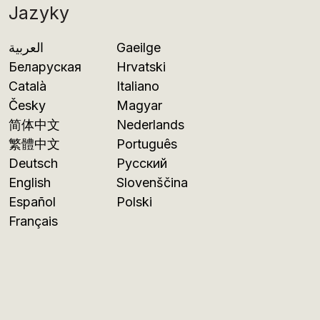
Jazyky
العربية
Gaeilge
Беларуская
Hrvatski
Català
Italiano
Česky
Magyar
简体中文
Nederlands
繁體中文
Português
Deutsch
Русский
English
Slovenščina
Español
Polski
Français