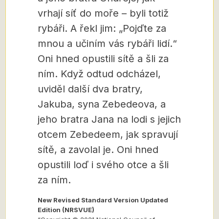
vrhají síť do moře – byli totiž
rybáři.
A řekl jim: „Pojďte za
mnou a učiním vás rybáři lidí.“
Oni hned opustili sítě a šli za
ním.
Když odtud odcházel,
uviděl další dva bratry,
Jakuba, syna Zebedeova, a
jeho bratra Jana na lodi s jejich
otcem Zebedeem, jak spravují
sítě, a zavolal je. Oni hned
opustili loď i svého otce a šli
za ním.
New Revised Standard Version Updated
Edition (NRSVUE)