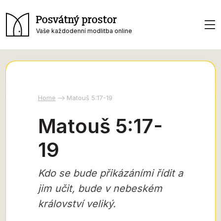
Posvátný prostor
Vaše každodenní modlitba online
Home
Matouš 5:17-19
Matouš 5:17-
19
Kdo se bude přikázáními řídit a
jim učit, bude v nebeském
království veliký.