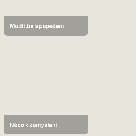
Modlitba s papežem
Něco k zamyšlení