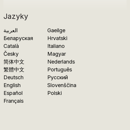
Jazyky
العربية
Gaeilge
Беларуская
Hrvatski
Català
Italiano
Česky
Magyar
简体中文
Nederlands
繁體中文
Português
Deutsch
Русский
English
Slovenščina
Español
Polski
Français