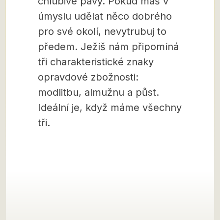
chlubivé pávy. Pokud máš v
úmyslu udělat něco dobrého
pro své okolí, nevytrubuj to
předem. Ježíš nám připomíná
tři charakteristické znaky
opravdové zbožnosti:
modlitbu, almužnu a půst.
Ideální je, když máme všechny
tři.