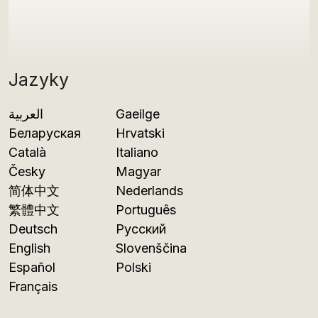
Jazyky
العربية
Gaeilge
Беларуская
Hrvatski
Català
Italiano
Česky
Magyar
简体中文
Nederlands
繁體中文
Português
Deutsch
Русский
English
Slovenščina
Español
Polski
Français