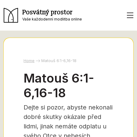
Posvátný prostor
Vaše každodenní modlitba online
Home
Matouš 6:1-6,16-18
Matouš 6:1-
6,16-18
Dejte si pozor, abyste nekonali
dobré skutky okázale před
lidmi, jinak nemáte odplatu u
svého Otce v nebesích.