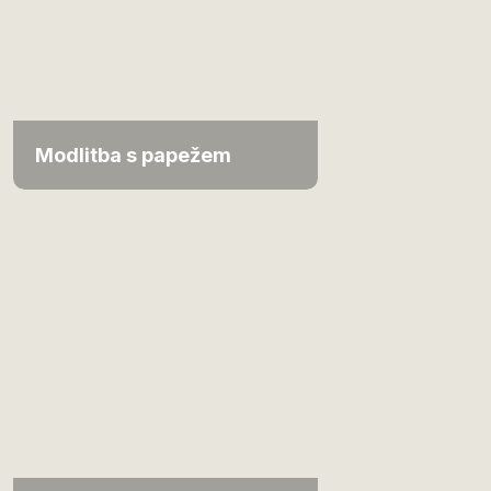
Modlitba s papežem