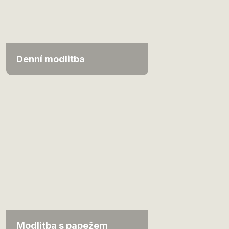
Denní modlitba
Modlitba s papežem