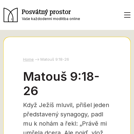
Posvátný prostor
Vaše každodenní modlitba online
Home
Matouš 9:18-26
Matouš 9:18-
26
Když Ježíš mluvil, přišel jeden
představený synagogy, padl
mu k nohám a řekl: „Právě mi
umřela dcera. Ale pojď, vlož