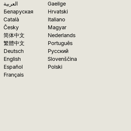
العربية
Gaeilge
Беларуская
Hrvatski
Català
Italiano
Česky
Magyar
简体中文
Nederlands
繁體中文
Português
Deutsch
Русский
English
Slovenščina
Español
Polski
Français