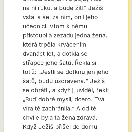
na ni ruku, a bude žít!“ Ježíš
vstal a šel za ním, on i jeho
učedníci. Vtom k němu
přistoupila zezadu jedna žena,
která trpěla krvácením
dvanáct let, a dotkla se
střapce jeho šatů. Řekla si
totiž: „Jestli se dotknu jen jeho
šatů, budu uzdravena.“ Ježíš
se obrátil, a když ji uviděl, řekl:
„Buď dobré mysli, dcero. Tvá
víra tě zachránila.“ A od té
chvíle byla ta žena zdravá.
Když Ježíš přišel do domu