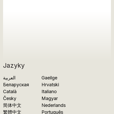
Jazyky
العربية
Gaeilge
Беларуская
Hrvatski
Català
Italiano
Česky
Magyar
简体中文
Nederlands
繁體中文
Português