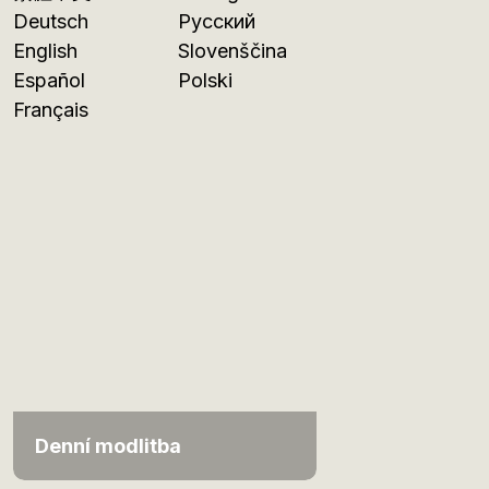
Deutsch
Русский
English
Slovenščina
Español
Polski
Français
Denní modlitba