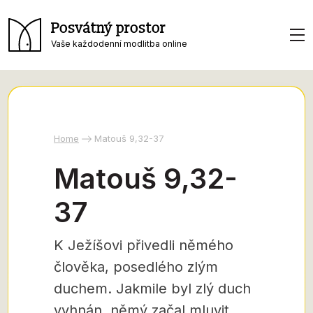
Posvátný prostor
Vaše každodenní modlitba online
Home
Matouš 9,32-37
Matouš 9,32-
37
K Ježíšovi přivedli němého
člověka, posedlého zlým
duchem. Jakmile byl zlý duch
vyhnán, němý začal mluvit.