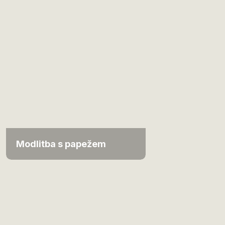
Modlitba s papežem