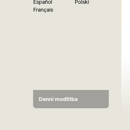
Español
Polski
Français
Denní modlitba