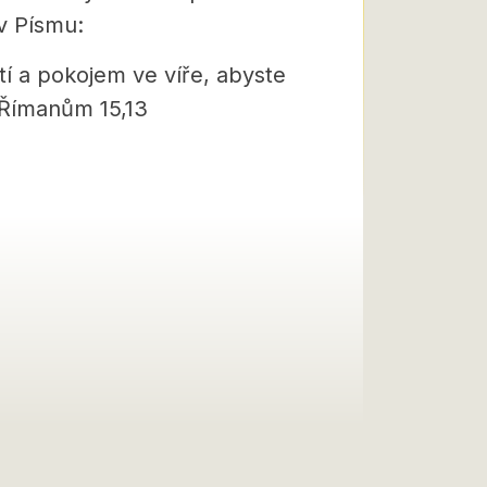
v Písmu:
í a pokojem ve víře, abyste
“ Římanům 15,13