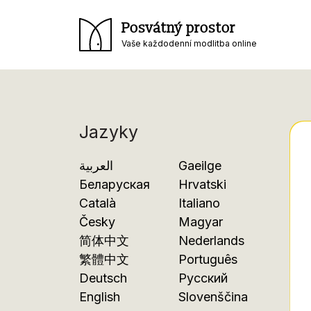
Posvátný prostor
Vaše každodenní modlitba online
Jazyky
العربية
Gaeilge
Беларуская
Hrvatski
Català
Italiano
Česky
Magyar
简体中文
Nederlands
繁體中文
Português
Deutsch
Русский
English
Slovenščina