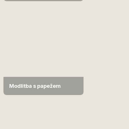
Modlitba s papežem