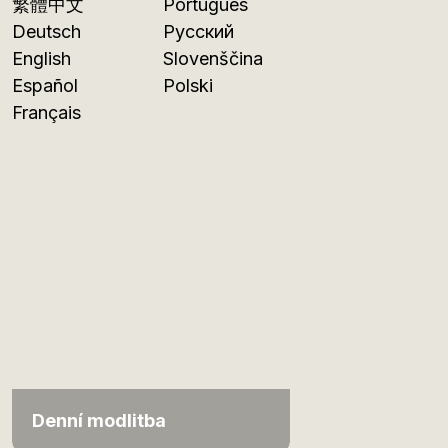
繁體中文
Português
Deutsch
Русский
English
Slovenščina
Español
Polski
Français
Denní modlitba