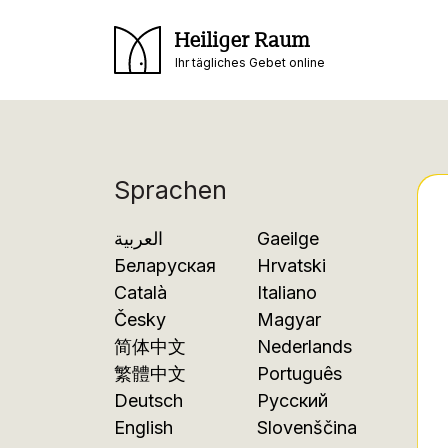
Heiliger Raum
Ihr tägliches Gebet online
Sprachen
العربية
Gaeilge
Беларуская
Hrvatski
Català
Italiano
Česky
Magyar
简体中文
Nederlands
繁體中文
Português
Deutsch
Русский
English
Slovenščina