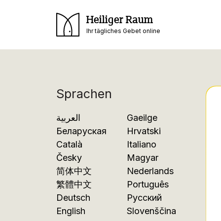
Heiliger Raum
Ihr tägliches Gebet online
Sprachen
العربية
Gaeilge
Беларуская
Hrvatski
Català
Italiano
Česky
Magyar
简体中文
Nederlands
繁體中文
Português
Deutsch
Русский
English
Slovenščina