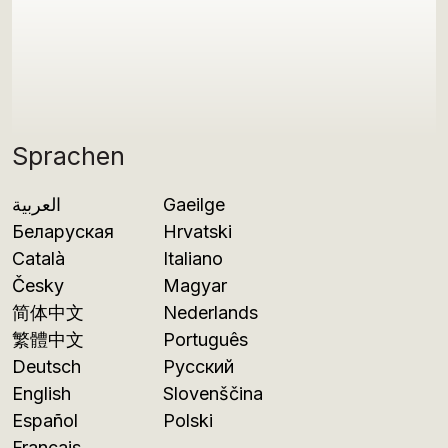
Sprachen
العربية
Gaeilge
Беларуская
Hrvatski
Català
Italiano
Česky
Magyar
简体中文
Nederlands
繁體中文
Português
Deutsch
Русский
English
Slovenščina
Español
Polski
Français