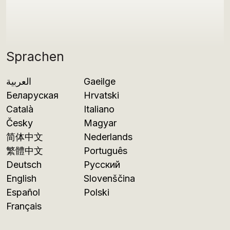
Sprachen
العربية
Gaeilge
Беларуская
Hrvatski
Català
Italiano
Česky
Magyar
简体中文
Nederlands
繁體中文
Português
Deutsch
Русский
English
Slovenščina
Español
Polski
Français