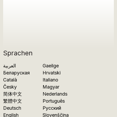
Sprachen
العربية
Gaeilge
Беларуская
Hrvatski
Català
Italiano
Česky
Magyar
简体中文
Nederlands
繁體中文
Português
Deutsch
Русский
English
Slovenščina