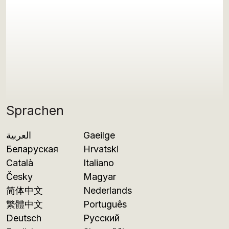
Sprachen
العربية
Gaeilge
Беларуская
Hrvatski
Català
Italiano
Česky
Magyar
简体中文
Nederlands
繁體中文
Português
Deutsch
Русский