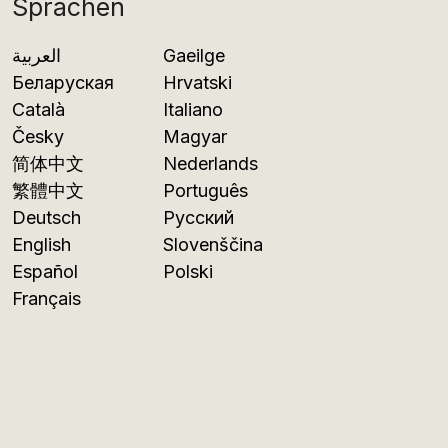
Sprachen
العربية
Gaeilge
Беларуская
Hrvatski
Català
Italiano
Česky
Magyar
简体中文
Nederlands
繁體中文
Português
Deutsch
Русский
English
Slovenščina
Español
Polski
Français