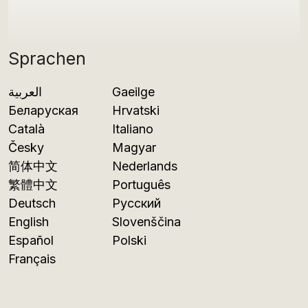
Sprachen
العربية
Gaeilge
Беларуская
Hrvatski
Català
Italiano
Česky
Magyar
简体中文
Nederlands
繁體中文
Português
Deutsch
Русский
English
Slovenščina
Español
Polski
Français