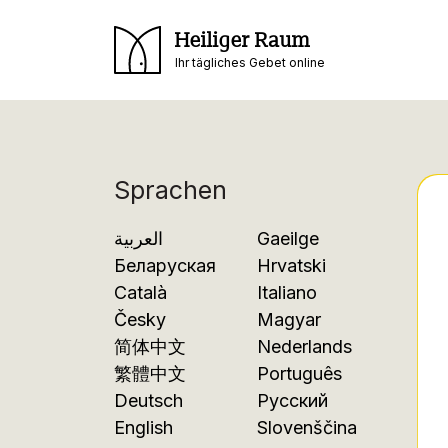
Heiliger Raum
Ihr tägliches Gebet online
Sprachen
العربية
Gaeilge
Беларуская
Hrvatski
Català
Italiano
Česky
Magyar
简体中文
Nederlands
繁體中文
Português
Deutsch
Русский
English
Slovenščina