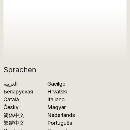
Sprachen
العربية
Gaeilge
Беларуская
Hrvatski
Català
Italiano
Česky
Magyar
简体中文
Nederlands
繁體中文
Português