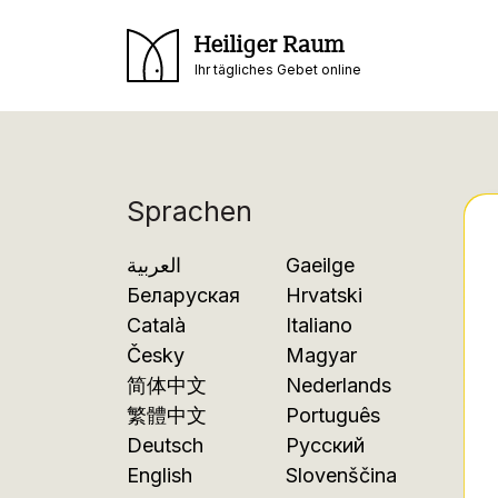
Heiliger Raum
Ihr tägliches Gebet online
Sprachen
العربية
Gaeilge
Беларуская
Hrvatski
Català
Italiano
Česky
Magyar
简体中文
Nederlands
繁體中文
Português
Deutsch
Русский
English
Slovenščina