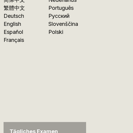
繁體中文
Português
Deutsch
Русский
English
Slovenščina
Español
Polski
Français
Tägliches Examen