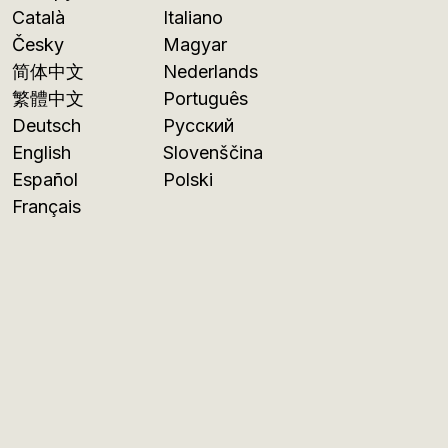
Català
Italiano
Česky
Magyar
简体中文
Nederlands
繁體中文
Português
Deutsch
Русский
English
Slovenščina
Español
Polski
Français