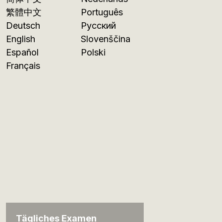
繁體中文
Português
Deutsch
Русский
English
Slovenščina
Español
Polski
Français
Tägliches Examen