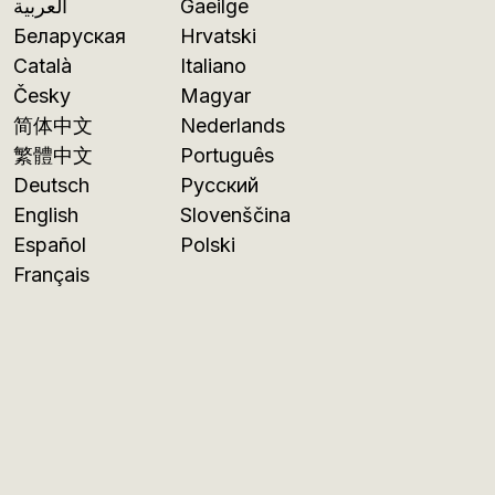
العربية
Gaeilge
Беларуская
Hrvatski
Català
Italiano
Česky
Magyar
简体中文
Nederlands
繁體中文
Português
Deutsch
Русский
English
Slovenščina
Español
Polski
Français