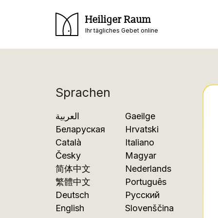
Heiliger Raum
Ihr tägliches Gebet online
Sprachen
العربية
Gaeilge
Беларуская
Hrvatski
Català
Italiano
Česky
Magyar
简体中文
Nederlands
繁體中文
Português
Deutsch
Русский
English
Slovenščina