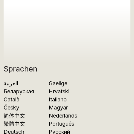
Sprachen
العربية
Gaeilge
Беларуская
Hrvatski
Català
Italiano
Česky
Magyar
简体中文
Nederlands
繁體中文
Português
Deutsch
Русский