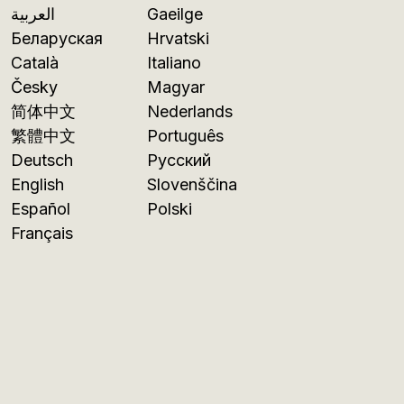
العربية
Gaeilge
Беларуская
Hrvatski
Català
Italiano
Česky
Magyar
简体中文
Nederlands
繁體中文
Português
Deutsch
Русский
English
Slovenščina
Español
Polski
Français