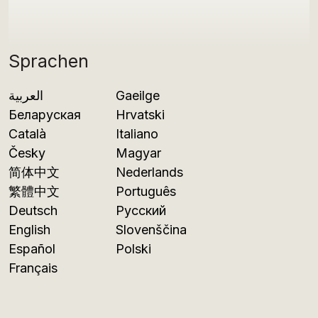
Sprachen
العربية
Gaeilge
Беларуская
Hrvatski
Català
Italiano
Česky
Magyar
简体中文
Nederlands
繁體中文
Português
Deutsch
Русский
English
Slovenščina
Español
Polski
Français